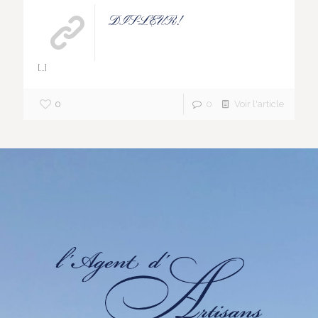
DIS-LEUR!
[…]
0
0
Voir l'article